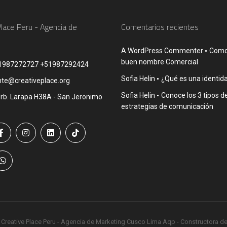
Place Peru - Agencia de
Comentarios recientes
A WordPress Commenter
Como 
buen nombre Comercial
1987272727 +51987292424
Sofia Helin
¿Qué es una identida
nte@creativeplace.org
Sofia Helin
Conoce los 3 tipos d
rb. Larapa H38A - San Jeronimo
estrategias de comunicación
 Creative Place Peru - Agencia de Marketing Cusco Lima Aqp - Constructora d