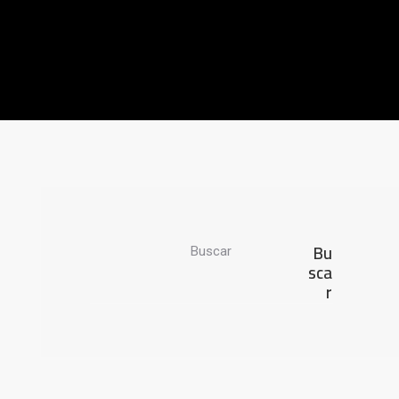
Bu
Buscar
sca
r