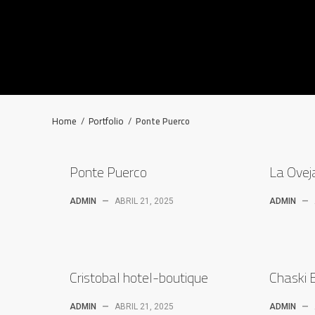
Home
/
Portfolio
/
Ponte Puerco
Ponte Puerco
La Ovej
ADMIN
—
ABRIL 21, 2025
ADMIN
—
Cristobal hotel-boutique
Chaski 
ADMIN
—
ABRIL 21, 2025
ADMIN
—