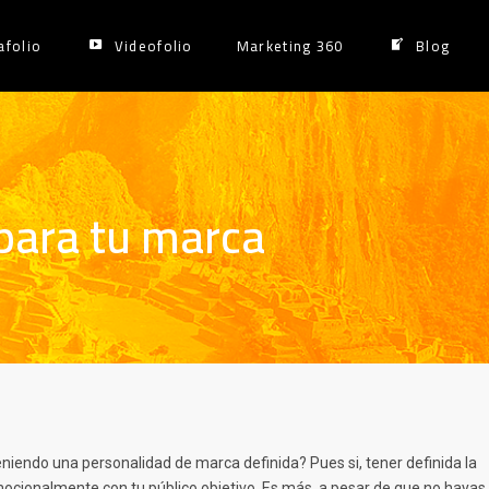
afolio
Videofolio
Marketing 360
Blog
para tu marca
niendo una personalidad de marca definida? Pues si, tener definida la
mocionalmente con tu público objetivo. Es más, a pesar de que no hayas