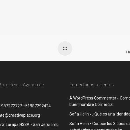
He
Place Peru - Agencia de
Comentarios recientes
A WordPress Commenter
Como 
buen nombre Comercial
1987272727 +51987292424
Sofia Helin
¿Qué es una identida
nte@creativeplace.org
Sofia Helin
Conoce los 3 tipos d
rb. Larapa H38A - San Jeronimo