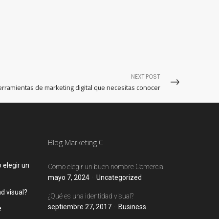
NEXT POST
rramientas de marketing digital que necesitas conocer
Blog Marketing C
elegir un
Como elegir un buen nombre Comercial
mayo 7, 2024
Uncategorized
d visual?
¿Qué es una identidad visual?
septiembre 27, 2017
Business
e