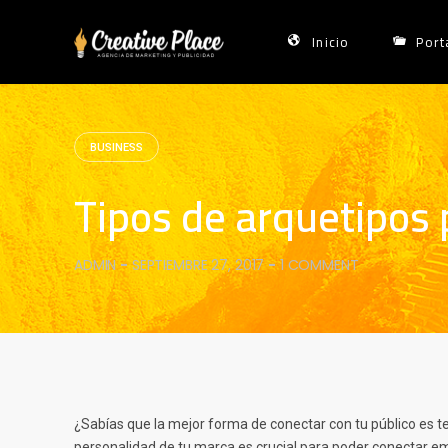
Skip
to
Inicio
Port
content
BUSINESS
Tipos de arquetipos 
ADMIN
-
SEPTIEMBRE 27, 2017
-
1 COMMENT
¿Sabías que la mejor forma de conectar con tu público es te
personalidad de tu marca es crucial para poder conectar e