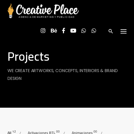
Skip
to
content
Projects
WE CREATE ARTWORKS, CONCEPTS, INTERIORS & BRAND
DESIGN
12
00
00
All
Activaciones BTL
Animaciones