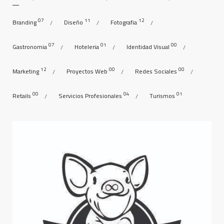
07
11
12
Branding
Diseño
Fotografia
07
01
00
Gastronomia
Hoteleria
Identidad Visual
12
00
00
Marketing
Proyectos Web
Redes Sociales
00
04
01
Retails
Servicios Profesionales
Turismos