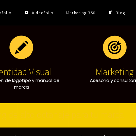
afolio
Videofolio
Marketing 360
Blog
entidad Visual
Marketing
ón de logotipo y manual de
Asesoría y consultor
marca
g de alto octanaje para tu marca