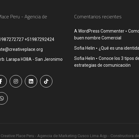
Place Peru - Agencia de
Comentarios recientes
A WordPress Commenter
Como 
buen nombre Comercial
1987272727 +51987292424
Sofia Helin
¿Qué es una identida
nte@creativeplace.org
Sofia Helin
Conoce los 3 tipos d
rb. Larapa H38A - San Jeronimo
estrategias de comunicación
 Creative Place Peru - Agencia de Marketing Cusco Lima Aqp - Constructora d