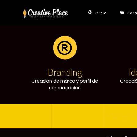
Skip
to
Inicio
Port
content
Branding
Id
Creacion de marca y perfil de
Creaci
comunicacion
Marketin